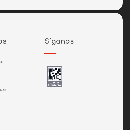
os
Síganos
es
.ar