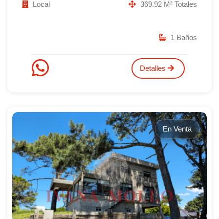
Local
369.92 M² Totales
1 Baños
Detalles
En Venta