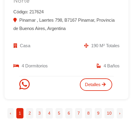
Norte
Código: 217624
Pinamar , Laertes 798, B7167 Pinamar, Provincia
de Buenos Aires, Argentina
Casa
190 M² Totales
4 Dormitorios
4 Baños
Detalles
‹
1
2
3
4
5
6
7
8
9
10
›